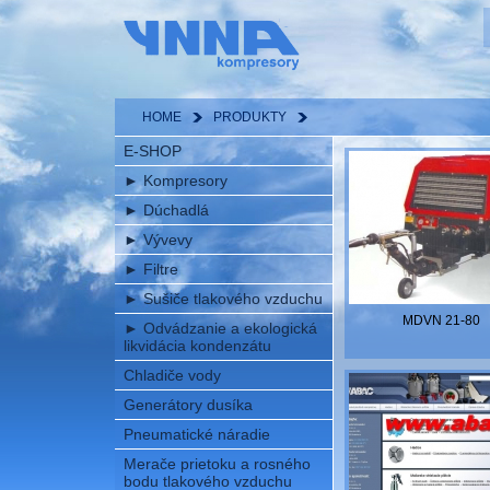
HOME
PRODUKTY
E-SHOP
►
Kompresory
►
Dúchadlá
►
Vývevy
►
Filtre
►
Sušiče tlakového vzduchu
MDVN 21-80
►
Odvádzanie a ekologická
likvidácia kondenzátu
Chladiče vody
Generátory dusíka
Pneumatické náradie
Merače prietoku a rosného
bodu tlakového vzduchu