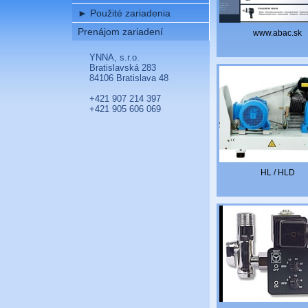
►
Použité zariadenia
Prenájom zariadení
www.abac.sk
YNNA, s.r.o.
Bratislavská 283
84106 Bratislava 48
+421 907 214 397
+421 905 606 069
HL / HLD