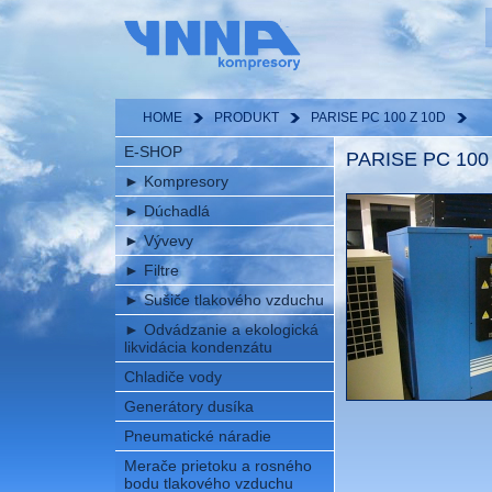
HOME
PRODUKT
PARISE PC 100 Z 10D
E-SHOP
PARISE PC 100
►
Kompresory
►
Dúchadlá
►
Vývevy
►
Filtre
►
Sušiče tlakového vzduchu
►
Odvádzanie a ekologická
likvidácia kondenzátu
Chladiče vody
Generátory dusíka
Pneumatické náradie
Merače prietoku a rosného
bodu tlakového vzduchu