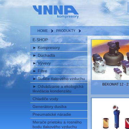
HOME
PRODUKTY
E-SHOP
►
Kompresory
►
Dúchadlá
►
Vývevy
►
Filtre
►
Sušiče tlakového vzduchu
BEKOMAT 12 - 2
►
Odvádzanie a ekologická
likvidácia kondenzátu
Chladiče vody
Generátory dusíka
Pneumatické náradie
Merače prietoku a rosného
bodu tlakového vzduchu