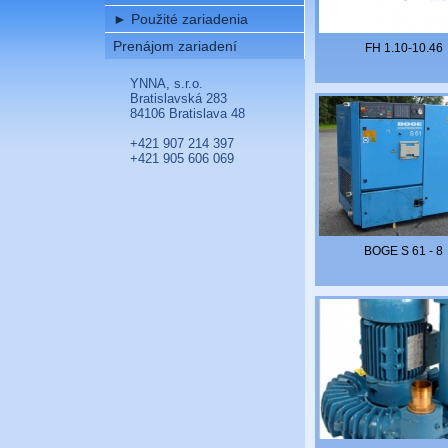
►
Použité zariadenia
Prenájom zariadení
FH 1.10-10.46
YNNA, s.r.o.
Bratislavská 283
84106 Bratislava 48
+421 907 214 397
+421 905 606 069
BOGE S 61 - 8